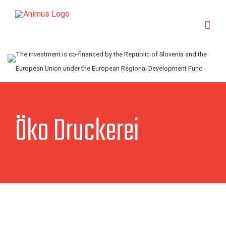
Skip
to
content
The investment is co-financed by the Republic of Slovenia and the
European Union under the European Regional Development Fund
Öko Druckerei